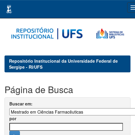
Skip
navigation
Repositório Institucional da Universidade Federal de
Sergipe - RI/UFS
Página de Busca
Buscar em:
por