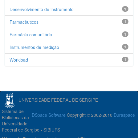
Desenvolvimento de instrumento
1
Farmacêuticos
1
Farmácia comunitária
1
Instrumentos de medição
1
Workload
1
UNIVERSIDADE FEDERAL DE SERGIPE
Sistema de
DSpace Software
Copyright © 2002-2010
Duraspace
Bibliotecas da
Universidade
Federal de Sergipe - SIBIUFS