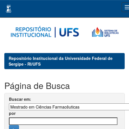
Skip
navigation
Repositório Institucional da Universidade Federal de
Sergipe - RI/UFS
Página de Busca
Buscar em:
por