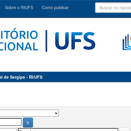
Sobre o RIUFS
Como publicar
al de Sergipe - RI/UFS