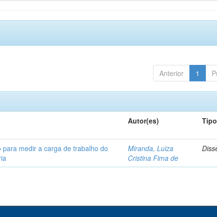
Anterior
1
P
Autor(es)
Tip
 para medir a carga de trabalho do
Miranda, Luiza
Diss
ia
Cristina Fima de