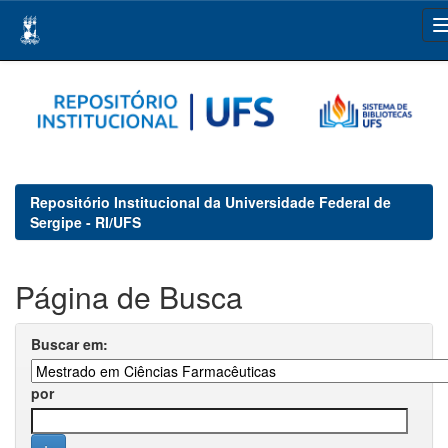
Skip
navigation
Repositório Institucional da Universidade Federal de
Sergipe - RI/UFS
Página de Busca
Buscar em:
por