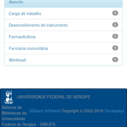
Assunto
Carga de trabalho
1
Desenvolvimento de instrumento
1
Farmacêuticos
1
Farmácia comunitária
1
Workload
1
UNIVERSIDADE FEDERAL DE SERGIPE
Sistema de
DSpace Software
Copyright © 2002-2010
Duraspace
Bibliotecas da
Universidade
Federal de Sergipe - SIBIUFS