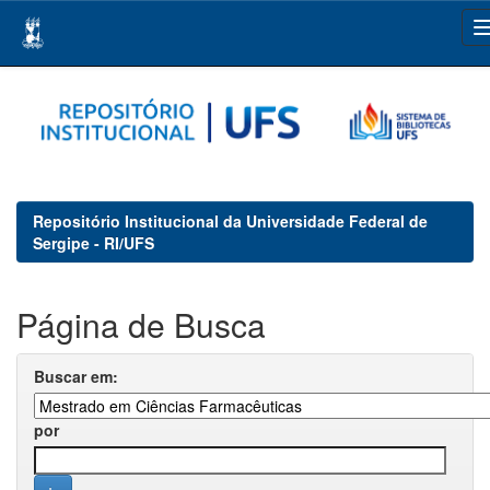
Skip
navigation
Repositório Institucional da Universidade Federal de
Sergipe - RI/UFS
Página de Busca
Buscar em:
por