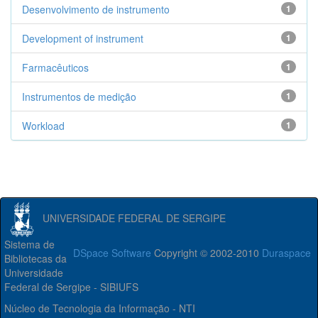
Desenvolvimento de instrumento
1
Development of instrument
1
Farmacêuticos
1
Instrumentos de medição
1
Workload
1
UNIVERSIDADE FEDERAL DE SERGIPE
Sistema de
DSpace Software
Copyright © 2002-2010
Duraspace
Bibliotecas da
Universidade
Federal de Sergipe - SIBIUFS
Núcleo de Tecnologia da Informação - NTI