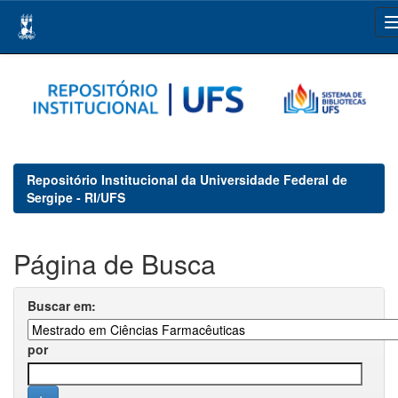
Skip
navigation
Repositório Institucional da Universidade Federal de
Sergipe - RI/UFS
Página de Busca
Buscar em:
por