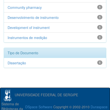
Community pharmacy
1
Desenvolvimento de instrumento
1
Development of instrument
1
Instrumentos de medição
1
Tipo de Documento
Dissertação
1
UNIVERSIDADE FEDERAL DE SERGIPE
Sistema de
DSpace Software
Copyright © 2002-2010
Duraspace
Bibliotecas da