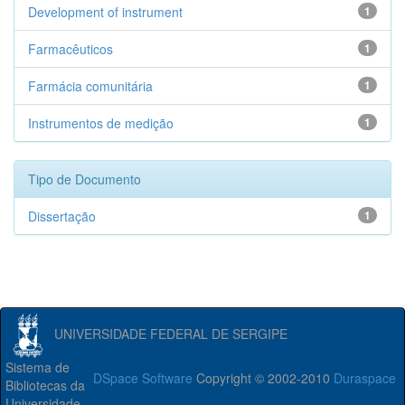
Development of instrument
1
Farmacêuticos
1
Farmácia comunitária
1
Instrumentos de medição
1
Tipo de Documento
Dissertação
1
UNIVERSIDADE FEDERAL DE SERGIPE
Sistema de
DSpace Software
Copyright © 2002-2010
Duraspace
Bibliotecas da
Universidade