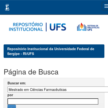
Skip
navigation
Repositório Institucional da Universidade Federal de
Sergipe - RI/UFS
Página de Busca
Buscar em:
por