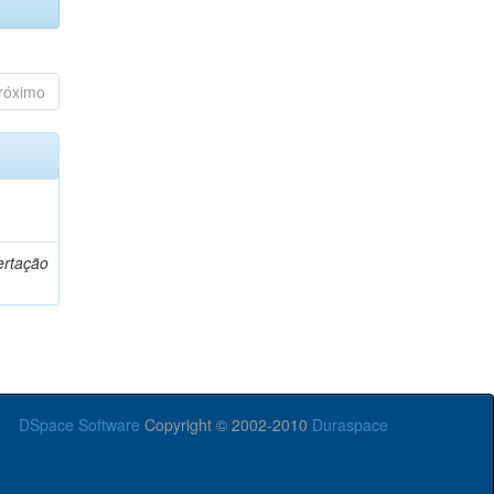
róximo
o
ertação
DSpace Software
Copyright © 2002-2010
Duraspace