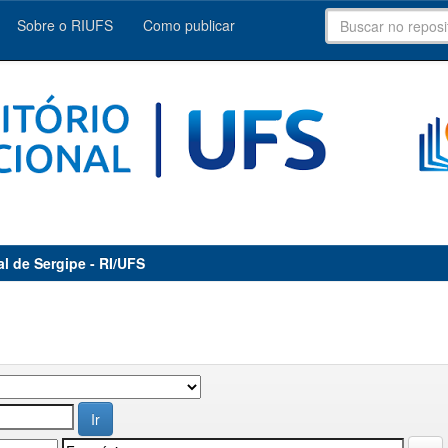
Sobre o RIUFS
Como publicar
al de Sergipe - RI/UFS