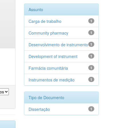
Assunto
Carga de trabalho
1
Community pharmacy
1
Desenvolvimento de instrumento
1
Development of instrument
1
Farmácia comunitária
1
Instrumentos de medição
1
Tipo de Documento
Dissertação
1