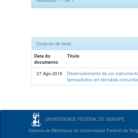
Resultado 1-1 de 1.
Conjunto de itens:
Data do
Título
documento
27-Ago-2018
Desenvolvimento de um instrumento
farmacêutico em farmácia comunitár
UNIVERSIDADE FEDERAL DE SERGIPE
Sistema de Bibliotecas da Universidade Federal de Ser