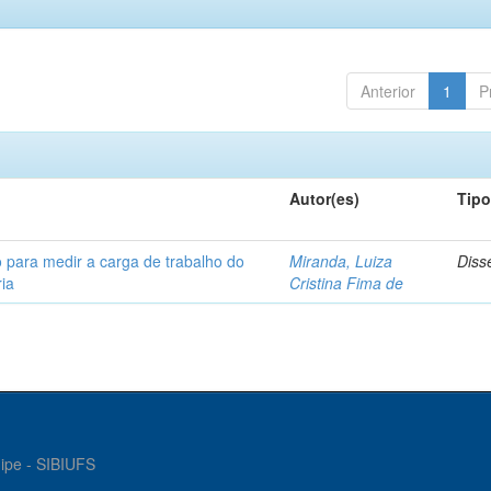
Anterior
1
P
Autor(es)
Tip
 para medir a carga de trabalho do
Miranda, Luiza
Diss
ia
Cristina Fima de
gipe - SIBIUFS