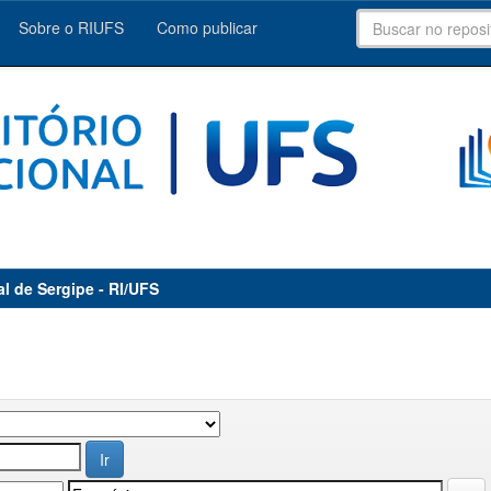
Sobre o RIUFS
Como publicar
al de Sergipe - RI/UFS