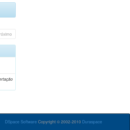
róximo
o
ertação
DSpace Software
Copyright © 2002-2010
Duraspace