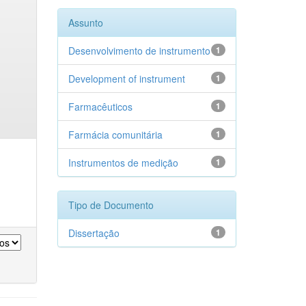
Assunto
Desenvolvimento de instrumento
1
Development of instrument
1
Farmacêuticos
1
Farmácia comunitária
1
Instrumentos de medição
1
Tipo de Documento
Dissertação
1