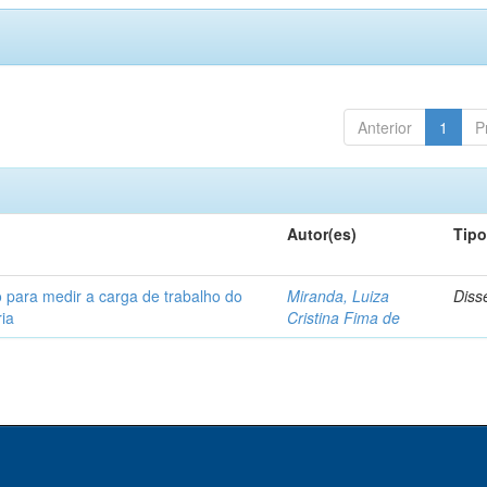
Anterior
1
P
Autor(es)
Tip
 para medir a carga de trabalho do
Miranda, Luiza
Diss
ia
Cristina Fima de