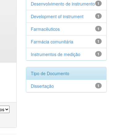
Desenvolvimento de instrumento
1
Development of instrument
1
Farmacêuticos
1
Farmácia comunitária
1
Instrumentos de medição
1
Tipo de Documento
Dissertação
1