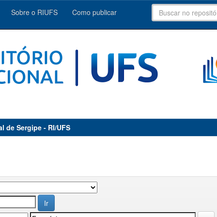
Sobre o RIUFS
Como publicar
al de Sergipe - RI/UFS