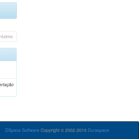
róximo
o
ertação
DSpace Software
Copyright © 2002-2010
Duraspace