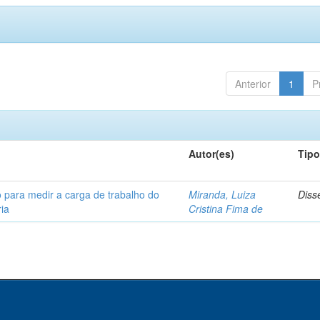
Anterior
1
P
Autor(es)
Tip
 para medir a carga de trabalho do
Miranda, Luiza
Diss
ia
Cristina Fima de