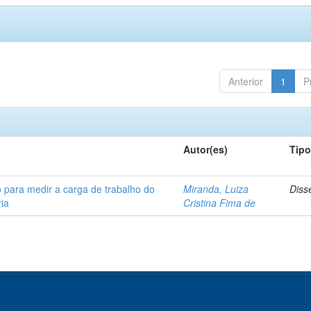
Anterior
1
P
Autor(es)
Tip
 para medir a carga de trabalho do
Miranda, Luiza
Diss
ia
Cristina Fima de