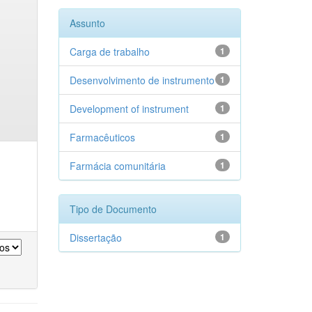
Assunto
Carga de trabalho
1
Desenvolvimento de instrumento
1
Development of instrument
1
Farmacêuticos
1
Farmácia comunitária
1
Tipo de Documento
Dissertação
1