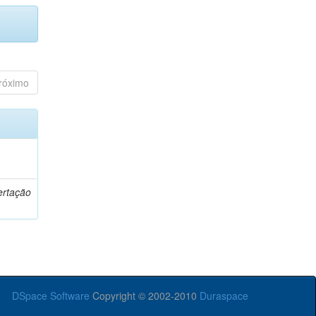
róximo
o
ertação
DSpace Software
Copyright © 2002-2010
Duraspace