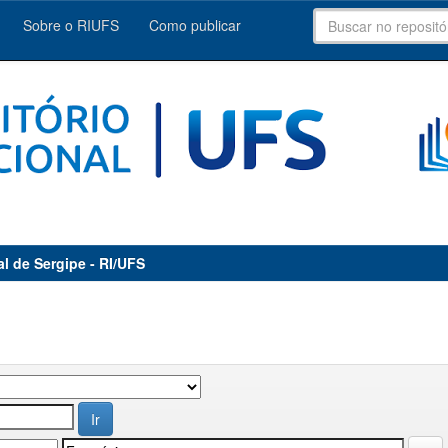
Sobre o RIUFS
Como publicar
al de Sergipe - RI/UFS