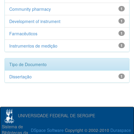
Community pharmacy
1
Development of instrument
1
Farmacêuticos
1
Instrumentos de medição
1
Tipo de Documento
Dissertação
1
UNIVERSIDADE FEDERAL DE SERGIPE
Sistema de
DSpace Software
Copyright © 2002-2010
Duraspace
Bibliotecas da