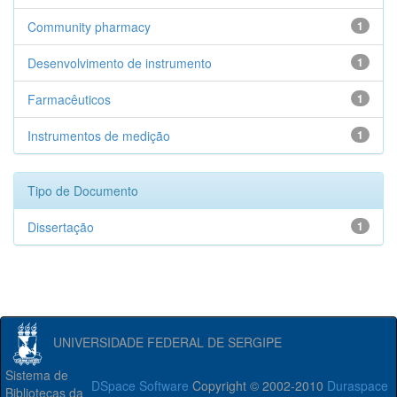
Community pharmacy
1
Desenvolvimento de instrumento
1
Farmacêuticos
1
Instrumentos de medição
1
Tipo de Documento
Dissertação
1
UNIVERSIDADE FEDERAL DE SERGIPE
Sistema de
DSpace Software
Copyright © 2002-2010
Duraspace
Bibliotecas da