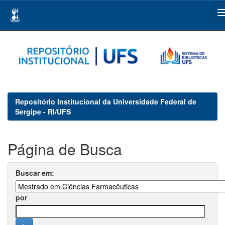
Skip
navigation
Repositório Institucional da Universidade Federal de
Sergipe - RI/UFS
Página de Busca
Buscar em:
por