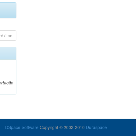
róximo
o
ertação
DSpace Software
Copyright © 2002-2010
Duraspace