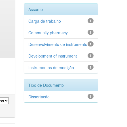
Assunto
Carga de trabalho
1
Community pharmacy
1
Desenvolvimento de instrumento
1
Development of instrument
1
Instrumentos de medição
1
Tipo de Documento
Dissertação
1