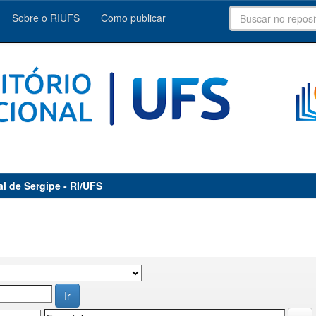
Sobre o RIUFS
Como publicar
al de Sergipe - RI/UFS