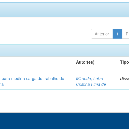
Anterior
1
P
Autor(es)
Tip
 para medir a carga de trabalho do
Miranda, Luiza
Diss
ia
Cristina Fima de