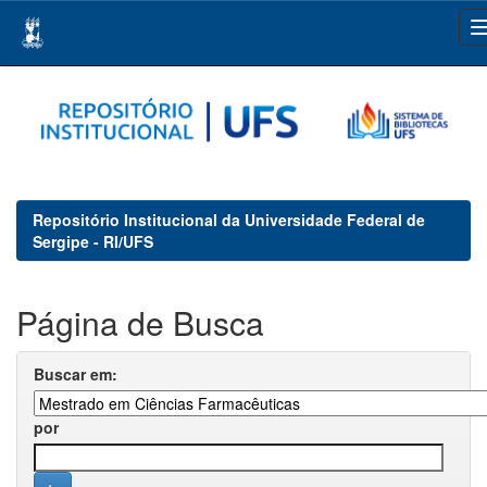
Skip
navigation
Repositório Institucional da Universidade Federal de
Sergipe - RI/UFS
Página de Busca
Buscar em:
por