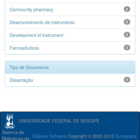
Community pharmacy
1
Desenvolvimento de instrumento
1
Development of instrument
1
Farmacêuticos
1
Tipo de Documento
Dissertação
1
UNIVERSIDADE FEDERAL DE SERGIPE
Sistema de
DSpace Software
Copyright © 2002-2010
Duraspace
Bibliotecas da