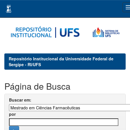
Skip
navigation
Repositório Institucional da Universidade Federal de
Sergipe - RI/UFS
Página de Busca
Buscar em:
por