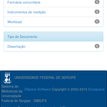
Farmácia comunitária
1
Instrumentos de medição
1
Workload
1
Tipo de Documento
Dissertação
1
UNIVERSIDADE FEDERAL DE SERGIPE
Sistema de
DSpace Software
Copyright © 2002-2010
Duraspace
Bibliotecas da
Universidade
Federal de Sergipe - SIBIUFS