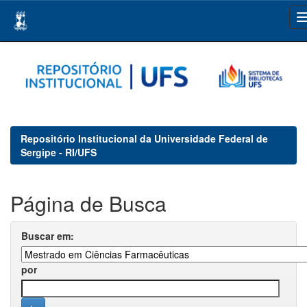
Skip
navigation
Repositório Institucional da Universidade Federal de
Sergipe - RI/UFS
Página de Busca
Buscar em:
por