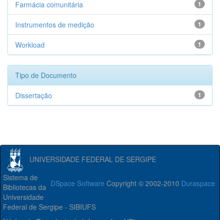
Farmácia comunitária
1
Instrumentos de medição
1
Workload
1
Tipo de Documento
Dissertação
1
UNIVERSIDADE FEDERAL DE SERGIPE
Sistema de
DSpace Software
Copyright © 2002-2010
Duraspace
Bibliotecas da
Universidade
Federal de Sergipe - SIBIUFS