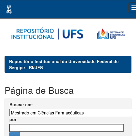
Skip
navigation
Repositório Institucional da Universidade Federal de
Sergipe - RI/UFS
Página de Busca
Buscar em:
por