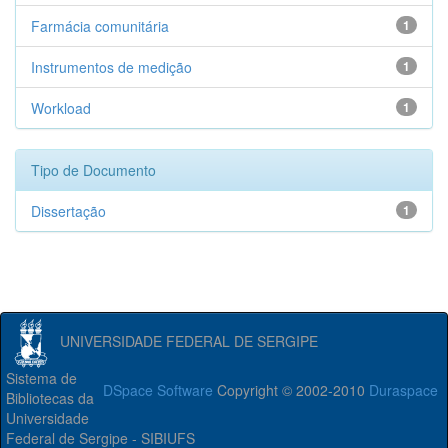
Farmácia comunitária
1
Instrumentos de medição
1
Workload
1
Tipo de Documento
Dissertação
1
UNIVERSIDADE FEDERAL DE SERGIPE
Sistema de
DSpace Software
Copyright © 2002-2010
Duraspace
Bibliotecas da
Universidade
Federal de Sergipe - SIBIUFS