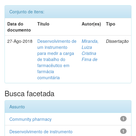
Conjunto de itens:
Data do
Título
Autor(es)
Tipo
documento
27-Ago-2018
Desenvolvimento de
Miranda,
Dissertação
um instrumento
Luiza
para medir a carga
Cristina
de trabalho do
Fima de
farmacêutico em
farmácia
comunitária
Busca facetada
Assunto
Community pharmacy
1
Desenvolvimento de instrumento
1