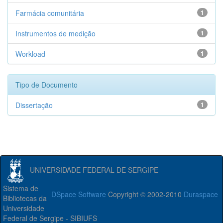
Farmácia comunitária
1
Instrumentos de medição
1
Workload
1
Tipo de Documento
Dissertação
1
UNIVERSIDADE FEDERAL DE SERGIPE
Sistema de
DSpace Software
Copyright © 2002-2010
Duraspace
Bibliotecas da
Universidade
Federal de Sergipe - SIBIUFS