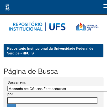
Skip
navigation
Repositório Institucional da Universidade Federal de
Sergipe - RI/UFS
Página de Busca
Buscar em:
por