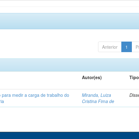
Anterior
1
P
Autor(es)
Tip
 para medir a carga de trabalho do
Miranda, Luiza
Diss
ia
Cristina Fima de