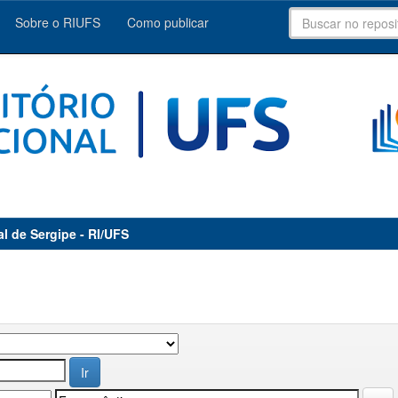
Sobre o RIUFS
Como publicar
al de Sergipe - RI/UFS