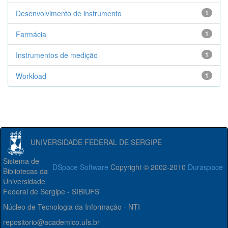
Desenvolvimento de instrumento
1
Farmácia
1
Instrumentos de medição
1
Workload
1
UNIVERSIDADE FEDERAL DE SERGIPE
Sistema de
DSpace Software
Copyright © 2002-2010
Duraspace
Bibliotecas da
Universidade
Federal de Sergipe - SIBIUFS
Núcleo de Tecnologia da Informação - NTI
repositorio@academico.ufs.br