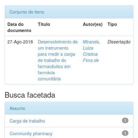
Conjunto de itens:
Data do
Título
Autor(es)
Tipo
documento
27-Ago-2018
Desenvolvimento de
Miranda,
Dissertação
um instrumento
Luiza
para medir a carga
Cristina
de trabalho do
Fima de
farmacêutico em
farmácia
comunitária
Busca facetada
Assunto
Carga de trabalho
1
Community pharmacy
1