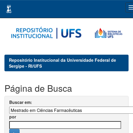
Skip
navigation
Repositório Institucional da Universidade Federal de
Sergipe - RI/UFS
Página de Busca
Buscar em:
por