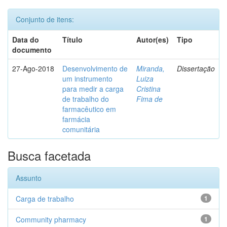
Conjunto de itens:
Data do
Título
Autor(es)
Tipo
documento
27-Ago-2018
Desenvolvimento de
Miranda,
Dissertação
um instrumento
Luiza
para medir a carga
Cristina
de trabalho do
Fima de
farmacêutico em
farmácia
comunitária
Busca facetada
Assunto
Carga de trabalho
1
Community pharmacy
1