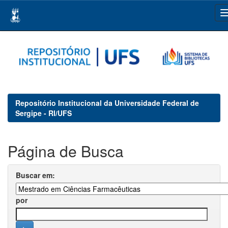
Skip
navigation
Repositório Institucional da Universidade Federal de
Sergipe - RI/UFS
Página de Busca
Buscar em:
por