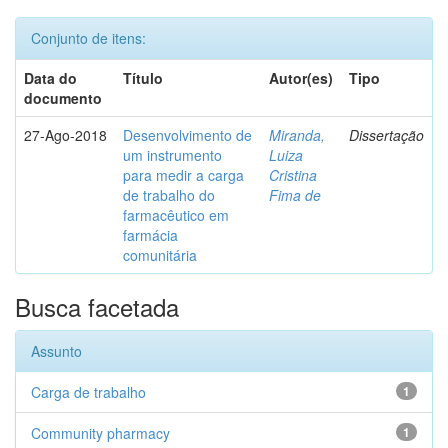
Conjunto de itens:
Data do
Título
Autor(es)
Tipo
documento
27-Ago-2018
Desenvolvimento de
Miranda,
Dissertação
um instrumento
Luiza
para medir a carga
Cristina
de trabalho do
Fima de
farmacêutico em
farmácia
comunitária
Busca facetada
Assunto
Carga de trabalho
1
Community pharmacy
1