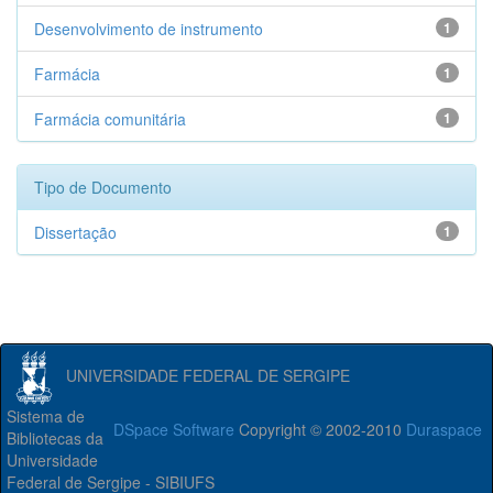
Desenvolvimento de instrumento
1
Farmácia
1
Farmácia comunitária
1
Tipo de Documento
Dissertação
1
UNIVERSIDADE FEDERAL DE SERGIPE
Sistema de
DSpace Software
Copyright © 2002-2010
Duraspace
Bibliotecas da
Universidade
Federal de Sergipe - SIBIUFS