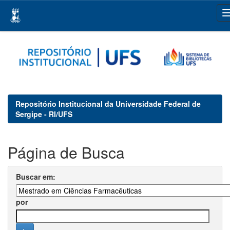
Skip
navigation
Repositório Institucional da Universidade Federal de
Sergipe - RI/UFS
Página de Busca
Buscar em:
por