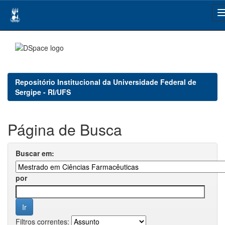
Skip
navigation
Repositório Institucional da Universidade Federal de
Sergipe - RI/UFS
Página de Busca
Buscar em:
por
Filtros correntes: