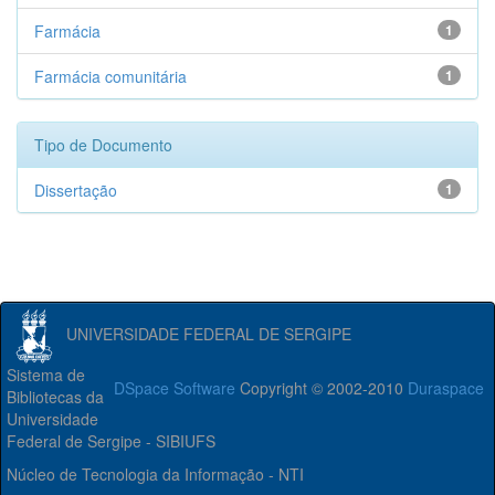
Farmácia
1
Farmácia comunitária
1
Tipo de Documento
Dissertação
1
UNIVERSIDADE FEDERAL DE SERGIPE
Sistema de
DSpace Software
Copyright © 2002-2010
Duraspace
Bibliotecas da
Universidade
Federal de Sergipe - SIBIUFS
Núcleo de Tecnologia da Informação - NTI