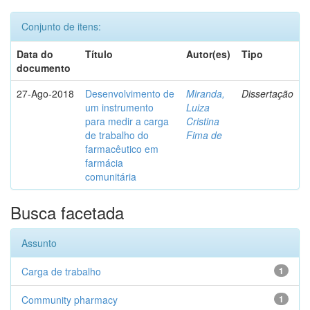
Conjunto de itens:
Data do
Título
Autor(es)
Tipo
documento
27-Ago-2018
Desenvolvimento de
Miranda,
Dissertação
um instrumento
Luiza
para medir a carga
Cristina
de trabalho do
Fima de
farmacêutico em
farmácia
comunitária
Busca facetada
Assunto
Carga de trabalho
1
Community pharmacy
1