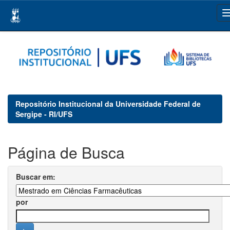
Skip
navigation
Repositório Institucional da Universidade Federal de
Sergipe - RI/UFS
Página de Busca
Buscar em:
por