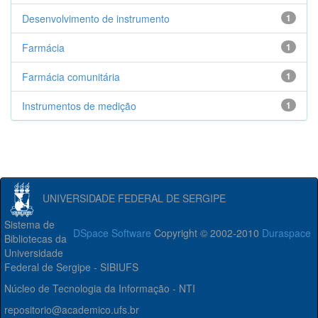
Desenvolvimento de instrumento
1
Farmácia
1
Farmácia comunitária
1
Instrumentos de medição
1
UNIVERSIDADE FEDERAL DE SERGIPE
Sistema de
DSpace Software
Copyright © 2002-2010
Duraspace
Bibliotecas da
Universidade
Federal de Sergipe - SIBIUFS
Núcleo de Tecnologia da Informação - NTI
repositorio@academico.ufs.br