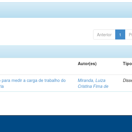
Anterior
1
P
Autor(es)
Tip
 para medir a carga de trabalho do
Miranda, Luiza
Diss
ia
Cristina Fima de