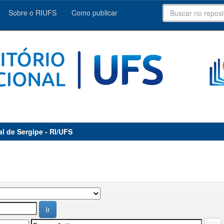
Sobre o RIUFS
Como publicar
al de Sergipe - RI/UFS