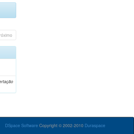
róximo
o
ertação
DSpace Software
Copyright © 2002-2010
Duraspace