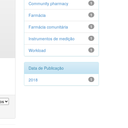
Community pharmacy
1
Farmácia
1
Farmácia comunitária
1
Instrumentos de medição
1
Workload
1
Data de Publicação
2018
1