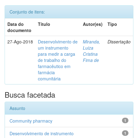
Conjunto de itens:
Data do
Título
Autor(es)
Tipo
documento
27-Ago-2018
Desenvolvimento de
Miranda,
Dissertação
um instrumento
Luiza
para medir a carga
Cristina
de trabalho do
Fima de
farmacêutico em
farmácia
comunitária
Busca facetada
Assunto
Community pharmacy
1
Desenvolvimento de instrumento
1