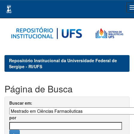
Skip
navigation
Repositório Institucional da Universidade Federal de
Sergipe - RI/UFS
Página de Busca
Buscar em:
por