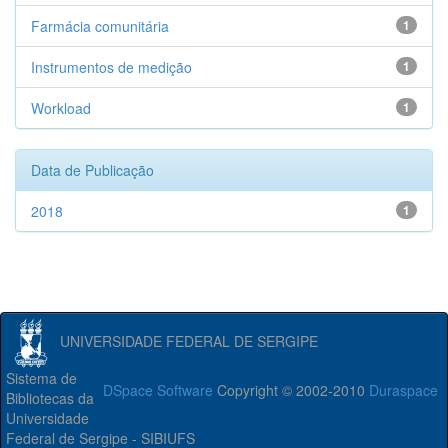
Farmácia comunitária
1
Instrumentos de medição
1
Workload
1
Data de Publicação
2018
1
UNIVERSIDADE FEDERAL DE SERGIPE
Sistema de
DSpace Software
Copyright © 2002-2010
Duraspace
Bibliotecas da
Universidade
Federal de Sergipe - SIBIUFS