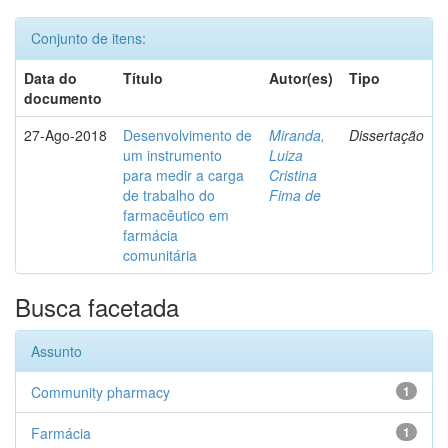
Conjunto de itens:
Data do
Título
Autor(es)
Tipo
documento
27-Ago-2018
Desenvolvimento de
Miranda,
Dissertação
um instrumento
Luiza
para medir a carga
Cristina
de trabalho do
Fima de
farmacêutico em
farmácia
comunitária
Busca facetada
Assunto
Community pharmacy
1
Farmácia
1