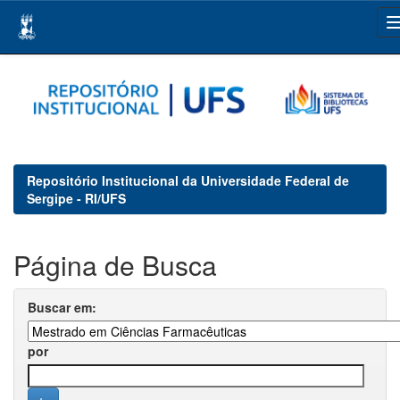
Skip
navigation
Repositório Institucional da Universidade Federal de
Sergipe - RI/UFS
Página de Busca
Buscar em:
por