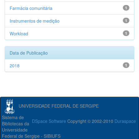
Farmácia comunitária
1
Instrumentos de medição
1
Workload
1
Data de Publicação
2018
1
UNIVERSIDADE FEDERAL DE SERGIPE
Sistema de
DSpace Software
Copyright © 2002-2010
Duraspace
Bibliotecas da
Universidade
Federal de Sergipe - SIBIUFS