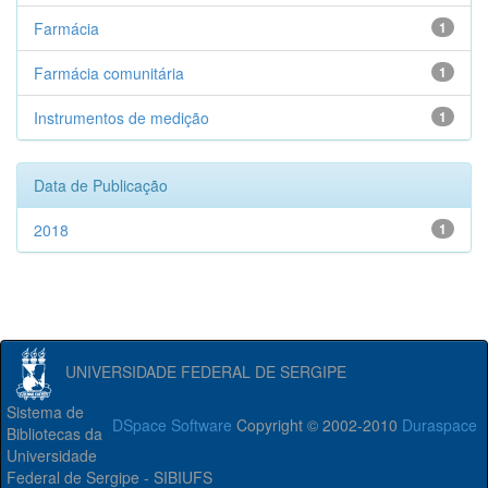
Farmácia
1
Farmácia comunitária
1
Instrumentos de medição
1
Data de Publicação
2018
1
UNIVERSIDADE FEDERAL DE SERGIPE
Sistema de
DSpace Software
Copyright © 2002-2010
Duraspace
Bibliotecas da
Universidade
Federal de Sergipe - SIBIUFS