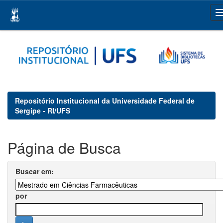
Skip
navigation
Repositório Institucional da Universidade Federal de
Sergipe - RI/UFS
Página de Busca
Buscar em:
por