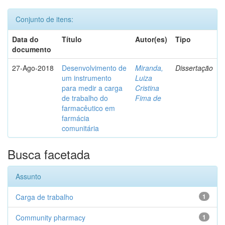
Conjunto de itens:
Data do
Título
Autor(es)
Tipo
documento
27-Ago-2018
Desenvolvimento de
Miranda,
Dissertação
um instrumento
Luiza
para medir a carga
Cristina
de trabalho do
Fima de
farmacêutico em
farmácia
comunitária
Busca facetada
Assunto
Carga de trabalho
1
Community pharmacy
1