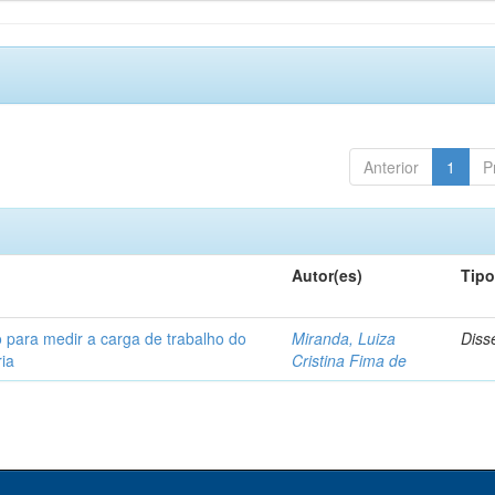
Anterior
1
P
Autor(es)
Tip
 para medir a carga de trabalho do
Miranda, Luiza
Diss
ia
Cristina Fima de