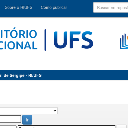
Sobre o RIUFS
Como publicar
al de Sergipe - RI/UFS