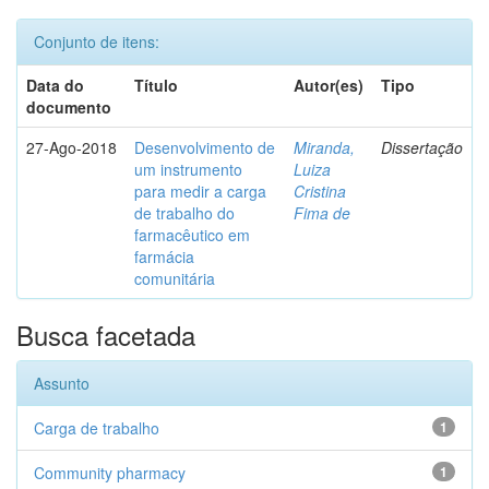
Conjunto de itens:
Data do
Título
Autor(es)
Tipo
documento
27-Ago-2018
Desenvolvimento de
Miranda,
Dissertação
um instrumento
Luiza
para medir a carga
Cristina
de trabalho do
Fima de
farmacêutico em
farmácia
comunitária
Busca facetada
Assunto
Carga de trabalho
1
Community pharmacy
1