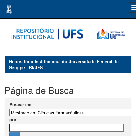
Skip
navigation
Repositório Institucional da Universidade Federal de
Sergipe - RI/UFS
Página de Busca
Buscar em:
por