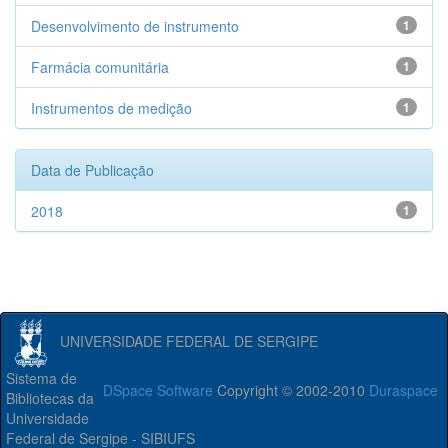
Desenvolvimento de instrumento
1
Farmácia comunitária
1
Instrumentos de medição
1
Data de Publicação
2018
1
UNIVERSIDADE FEDERAL DE SERGIPE
Sistema de
DSpace Software
Copyright © 2002-2010
Duraspace
Bibliotecas da
Universidade
Federal de Sergipe - SIBIUFS