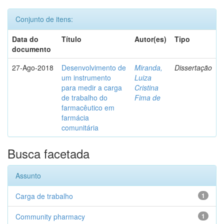
Conjunto de itens:
Data do
Título
Autor(es)
Tipo
documento
27-Ago-2018
Desenvolvimento de
Miranda,
Dissertação
um instrumento
Luiza
para medir a carga
Cristina
de trabalho do
Fima de
farmacêutico em
farmácia
comunitária
Busca facetada
Assunto
Carga de trabalho
1
Community pharmacy
1