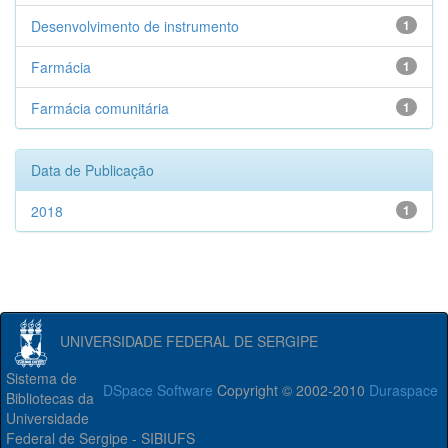
Desenvolvimento de instrumento
1
Farmácia
1
Farmácia comunitária
1
Data de Publicação
2018
1
UNIVERSIDADE FEDERAL DE SERGIPE
Sistema de
DSpace Software
Copyright © 2002-2010
Duraspace
Bibliotecas da
Universidade
Federal de Sergipe - SIBIUFS