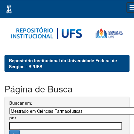
Skip
navigation
Repositório Institucional da Universidade Federal de
Sergipe - RI/UFS
Página de Busca
Buscar em:
por