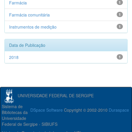
Farmácia
1
Farmácia comunitária
1
Instrumentos de medição
1
Data de Publicação
2018
1
UNIVERSIDADE FEDERAL DE SERGIPE
Sistema de
DSpace Software
Copyright © 2002-2010
Duraspace
Bibliotecas da
Universidade
Federal de Sergipe - SIBIUFS