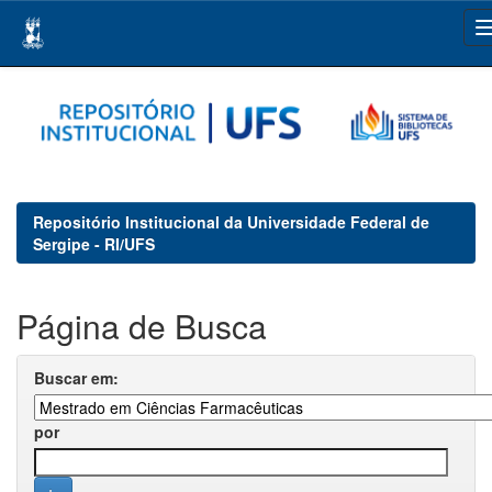
Skip
navigation
Repositório Institucional da Universidade Federal de
Sergipe - RI/UFS
Página de Busca
Buscar em:
por