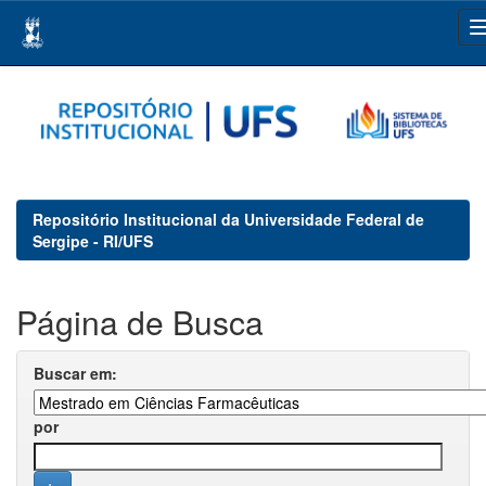
Skip
navigation
Repositório Institucional da Universidade Federal de
Sergipe - RI/UFS
Página de Busca
Buscar em:
por