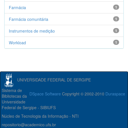
Farmácia
1
Farmácia comunitária
1
Instrumentos de medição
1
Workload
1
UNIVERSIDADE FEDERAL DE SERGIPE
Sistema de
DSpace Software
Copyright © 2002-2010
Duraspace
Bibliotecas da
Universidade
Federal de Sergipe - SIBIUFS
Núcleo de Tecnologia da Informação - NTI
repositorio@academico.ufs.br