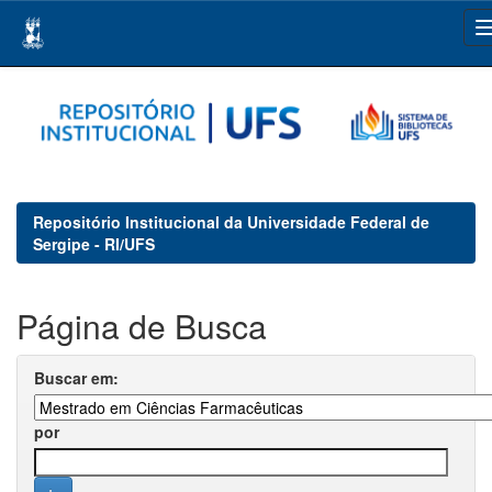
Skip
navigation
Repositório Institucional da Universidade Federal de
Sergipe - RI/UFS
Página de Busca
Buscar em:
por