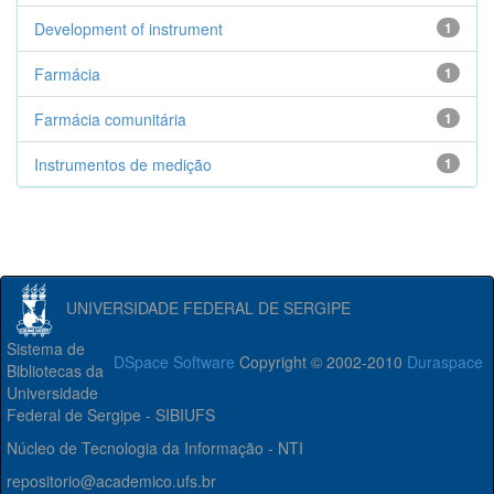
Development of instrument
1
Farmácia
1
Farmácia comunitária
1
Instrumentos de medição
1
UNIVERSIDADE FEDERAL DE SERGIPE
Sistema de
DSpace Software
Copyright © 2002-2010
Duraspace
Bibliotecas da
Universidade
Federal de Sergipe - SIBIUFS
Núcleo de Tecnologia da Informação - NTI
repositorio@academico.ufs.br