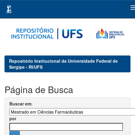
Skip
navigation
Repositório Institucional da Universidade Federal de
Sergipe - RI/UFS
Página de Busca
Buscar em:
por