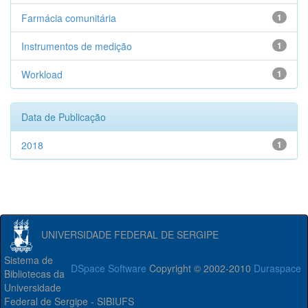
Farmácia comunitária
1
Instrumentos de medição
1
Workload
1
Data de Publicação
2018
1
UNIVERSIDADE FEDERAL DE SERGIPE
Sistema de
DSpace Software
Copyright © 2002-2010
Duraspace
Bibliotecas da
Universidade
Federal de Sergipe - SIBIUFS