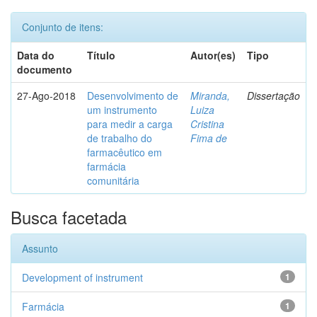
Conjunto de itens:
Data do
Título
Autor(es)
Tipo
documento
27-Ago-2018
Desenvolvimento de
Miranda,
Dissertação
um instrumento
Luiza
para medir a carga
Cristina
de trabalho do
Fima de
farmacêutico em
farmácia
comunitária
Busca facetada
Assunto
Development of instrument
1
Farmácia
1