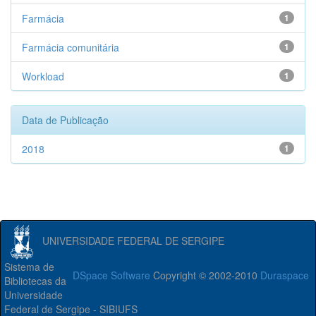
Farmácia
1
Farmácia comunitária
1
Workload
1
Data de Publicação
2018
1
UNIVERSIDADE FEDERAL DE SERGIPE
Sistema de
DSpace Software
Copyright © 2002-2010
Duraspace
Bibliotecas da
Universidade
Federal de Sergipe - SIBIUFS