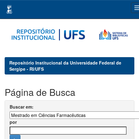
Skip
navigation
Repositório Institucional da Universidade Federal de
Sergipe - RI/UFS
Página de Busca
Buscar em:
por