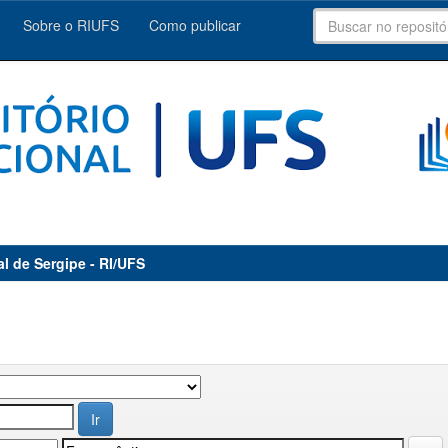
Sobre o RIUFS
Como publicar
al de Sergipe - RI/UFS