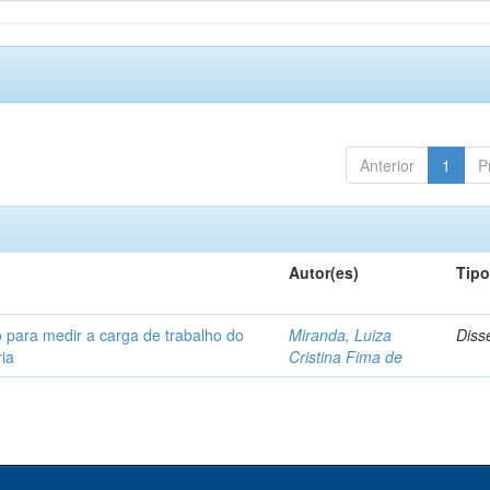
Anterior
1
P
Autor(es)
Tip
 para medir a carga de trabalho do
Miranda, Luiza
Diss
ia
Cristina Fima de