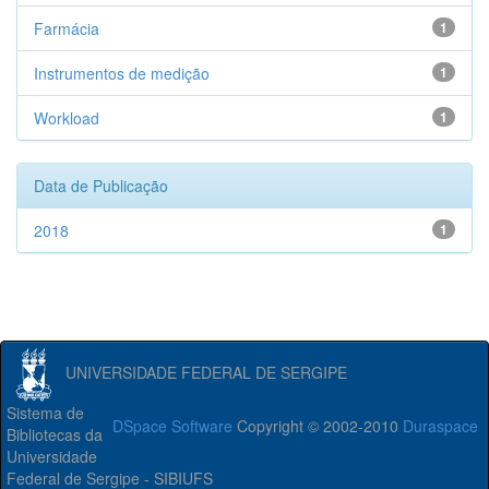
Farmácia
1
Instrumentos de medição
1
Workload
1
Data de Publicação
2018
1
UNIVERSIDADE FEDERAL DE SERGIPE
Sistema de
DSpace Software
Copyright © 2002-2010
Duraspace
Bibliotecas da
Universidade
Federal de Sergipe - SIBIUFS