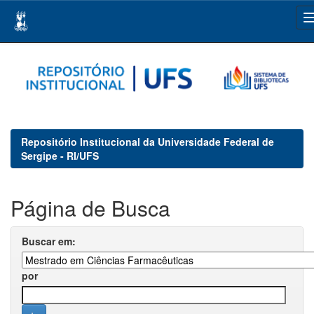
Skip
navigation
Repositório Institucional da Universidade Federal de
Sergipe - RI/UFS
Página de Busca
Buscar em:
por