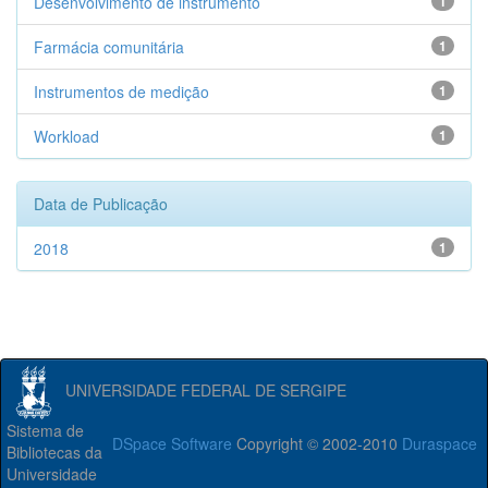
Desenvolvimento de instrumento
1
Farmácia comunitária
1
Instrumentos de medição
1
Workload
1
Data de Publicação
2018
1
UNIVERSIDADE FEDERAL DE SERGIPE
Sistema de
DSpace Software
Copyright © 2002-2010
Duraspace
Bibliotecas da
Universidade