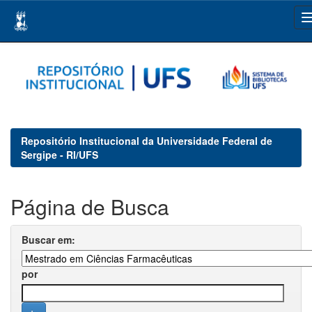
Skip
navigation
Repositório Institucional da Universidade Federal de
Sergipe - RI/UFS
Página de Busca
Buscar em:
por