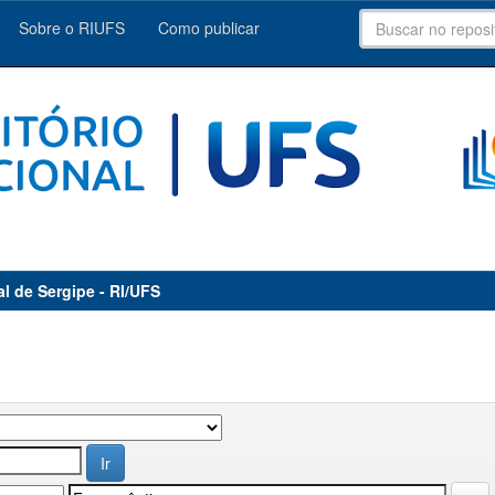
Sobre o RIUFS
Como publicar
al de Sergipe - RI/UFS