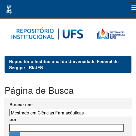
Skip
navigation
Repositório Institucional da Universidade Federal de
Sergipe - RI/UFS
Página de Busca
Buscar em:
por