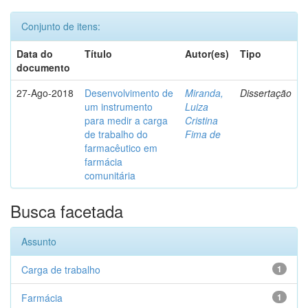
Conjunto de itens:
Data do
Título
Autor(es)
Tipo
documento
27-Ago-2018
Desenvolvimento de
Miranda,
Dissertação
um instrumento
Luiza
para medir a carga
Cristina
de trabalho do
Fima de
farmacêutico em
farmácia
comunitária
Busca facetada
Assunto
Carga de trabalho
1
Farmácia
1