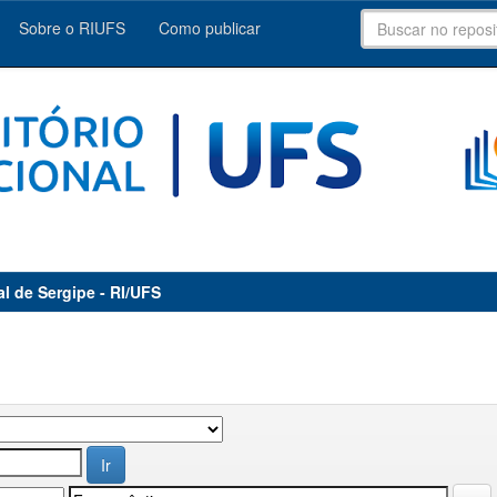
Sobre o RIUFS
Como publicar
al de Sergipe - RI/UFS