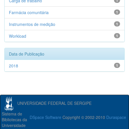
Carga de trabalho
1
Farmácia comunitária
1
Instrumentos de medição
1
Workload
1
Data de Publicação
2018
1
UNIVERSIDADE FEDERAL DE SERGIPE
Sistema de
DSpace Software
Copyright © 2002-2010
Duraspace
Bibliotecas da
Universidade