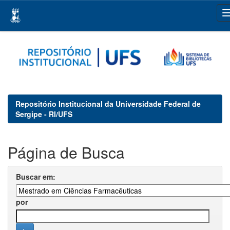
Skip
navigation
Repositório Institucional da Universidade Federal de
Sergipe - RI/UFS
Página de Busca
Buscar em:
por