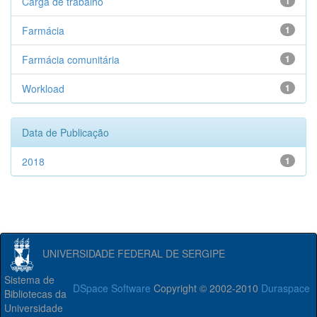
Carga de trabalho
1
Farmácia
1
Farmácia comunitária
1
Workload
1
Data de Publicação
2018
1
UNIVERSIDADE FEDERAL DE SERGIPE
Sistema de
DSpace Software
Copyright © 2002-2010
Duraspace
Bibliotecas da
Universidade