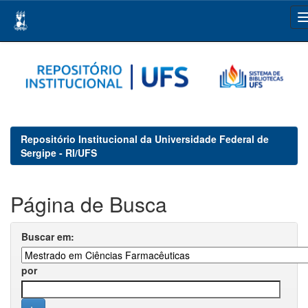
Skip
navigation
Repositório Institucional da Universidade Federal de
Sergipe - RI/UFS
Página de Busca
Buscar em:
por