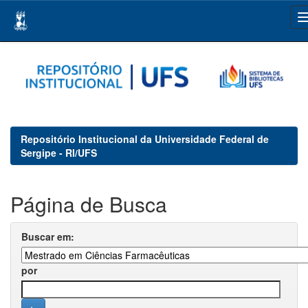
Skip
navigation
Repositório Institucional da Universidade Federal de
Sergipe - RI/UFS
Página de Busca
Buscar em:
por