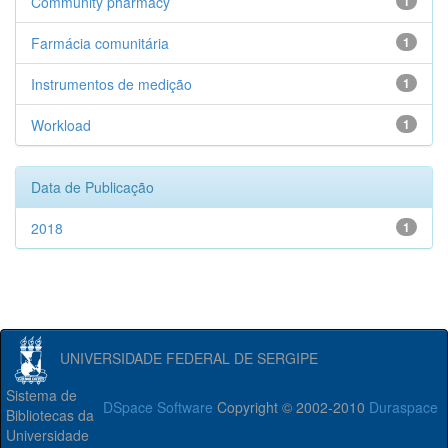
Community pharmacy
1
Farmácia comunitária
1
Instrumentos de medição
1
Workload
1
Data de Publicação
2018
1
UNIVERSIDADE FEDERAL DE SERGIPE
Sistema de
DSpace Software
Copyright © 2002-2010
Duraspace
Bibliotecas da
Universidade