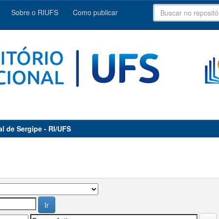
Sobre o RIUFS
Como publicar
al de Sergipe - RI/UFS