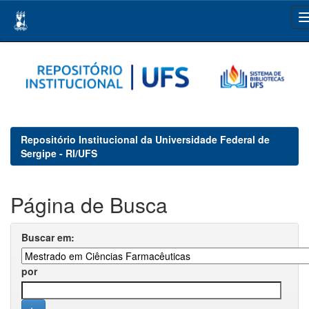
Skip
navigation
Repositório Institucional da Universidade Federal de
Sergipe - RI/UFS
Página de Busca
Buscar em:
por