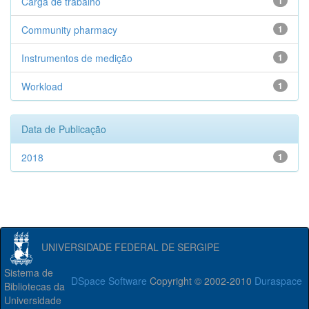
Carga de trabalho
1
Community pharmacy
1
Instrumentos de medição
1
Workload
1
Data de Publicação
2018
1
UNIVERSIDADE FEDERAL DE SERGIPE
Sistema de
DSpace Software
Copyright © 2002-2010
Duraspace
Bibliotecas da
Universidade