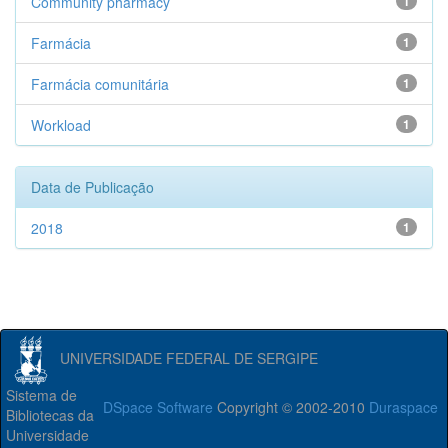
Community pharmacy
1
Farmácia
1
Farmácia comunitária
1
Workload
1
Data de Publicação
2018
1
UNIVERSIDADE FEDERAL DE SERGIPE
Sistema de
DSpace Software
Copyright © 2002-2010
Duraspace
Bibliotecas da
Universidade