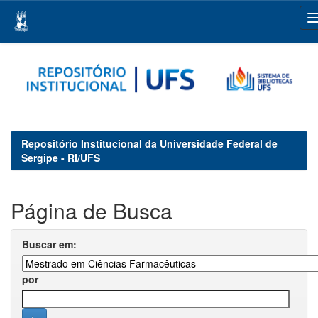
Skip
navigation
Repositório Institucional da Universidade Federal de
Sergipe - RI/UFS
Página de Busca
Buscar em:
por