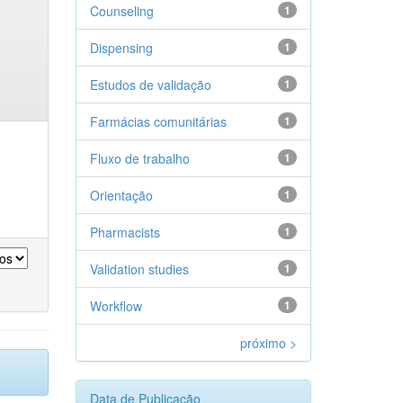
Counseling
1
Dispensing
1
Estudos de validação
1
Farmácias comunitárias
1
Fluxo de trabalho
1
Orientação
1
Pharmacists
1
Validation studies
1
Workflow
1
próximo >
Data de Publicação