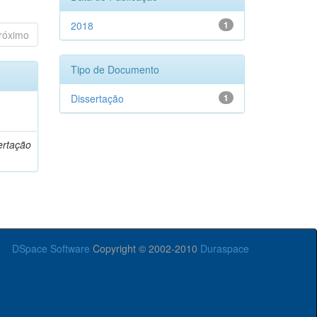
2018
1
róximo
Tipo de Documento
Dissertação
1
o
ertação
DSpace Software
Copyright © 2002-2010
Duraspace