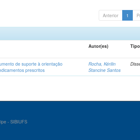
Anterior
1
P
Autor(es)
Tip
rumento de suporte à orientação
Rocha, Kérilin
Diss
dicamentos prescritos
Stancine Santos
gipe - SIBIUFS