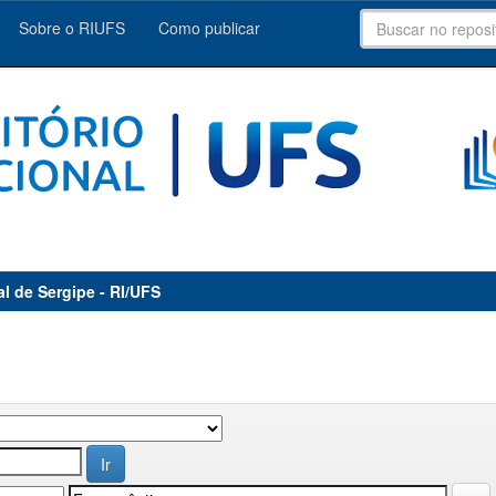
Sobre o RIUFS
Como publicar
al de Sergipe - RI/UFS